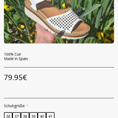
100% Cuir
Made in Spain
79.95
€
Schuhgröße:
*
36
37
38
39
40
41