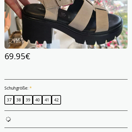
69.95
€
Schuhgröße:
*
37
38
39
40
41
42