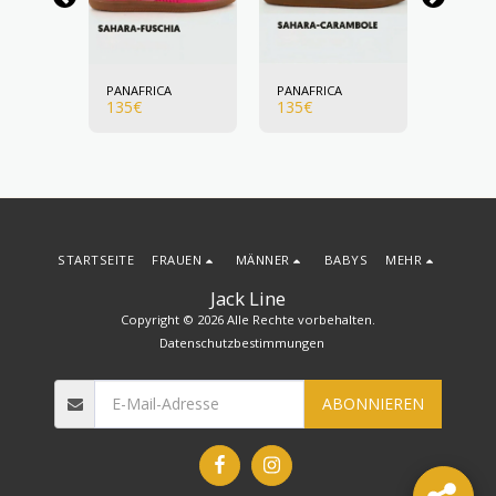
A
PANAFRICA
PANAFRICA
PANAFR
135
€
135
€
135
€
STARTSEITE
FRAUEN
MÄNNER
BABYS
MEHR
Jack Line
Copyright © 2026 Alle Rechte vorbehalten.
Datenschutzbestimmungen
ABONNIEREN