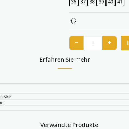
36
37
38
39
40
41
Erfahren Sie mehr
riske
pe
Verwandte Produkte