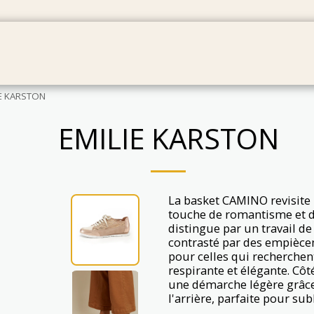
IES
BAGS
GIFT CARDS
PRODUCT MAINTENAN
IE KARSTON
EMILIE KARSTON
La basket CAMINO revisite 
touche de romantisme et d
distingue par un travail de 
contrasté par des empiècem
pour celles qui recherchent
respirante et élégante. Côt
une démarche légère grâce
l'arrière, parfaite pour su