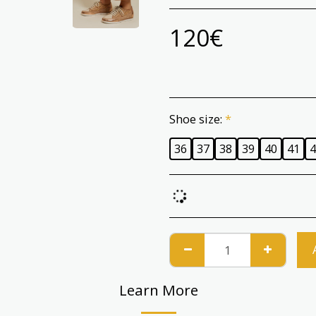
120
€
Shoe size:
*
36
37
38
39
40
41
4
Learn More