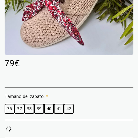
79
€
Tamaño del zapato:
*
36
37
38
39
40
41
42