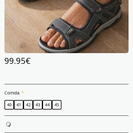
99.95
€
Comida:
*
40
41
42
43
44
45