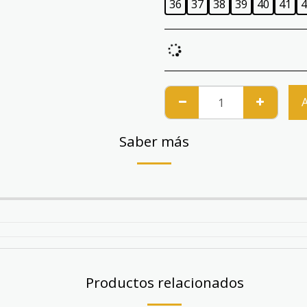
36
37
38
39
40
41
4
Saber más
Productos relacionados