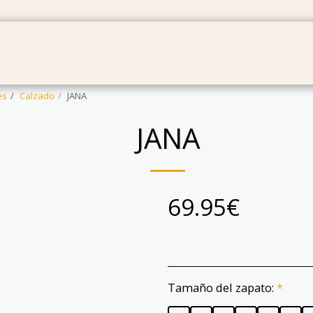
MBRES
BEBÉS
PANTALONES
TARJETAS RE
es
Calzado
JANA
JANA
69.95
€
Tamaño del zapato:
*