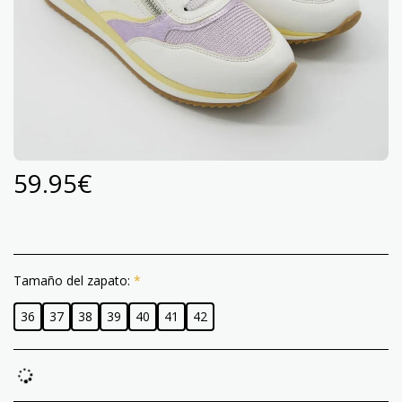
59.95
€
Tamaño del zapato:
*
36
37
38
39
40
41
42