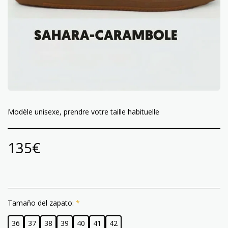
Modèle unisexe, prendre votre taille habituelle
135
€
Tamaño del zapato:
*
36
37
38
39
40
41
42