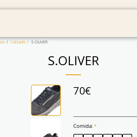
MBRES
BEBÉS
PANTALONES
TARJETAS RE
es
Calzado
S.OLIVER
S.OLIVER
70
€
Comida:
*