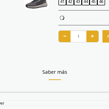
41
42
43
44
45
46
Saber más
ver