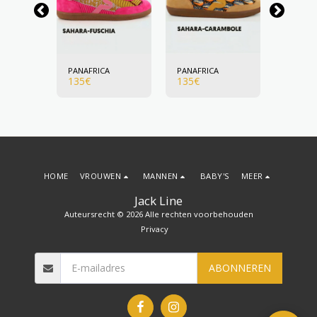
A
PANAFRICA
PANAFRICA
PANAFR
135
€
135
€
135
€
HOME
VROUWEN
MANNEN
BABY'S
MEER
Jack Line
Auteursrecht © 2026 Alle rechten voorbehouden
Privacy
ABONNEREN