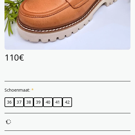
110
€
Schoenmaat:
*
36
37
38
39
40
41
42