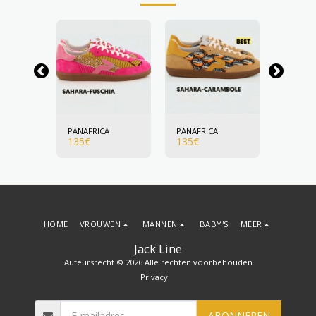
A
PANAFRICA
PANAFRICA
PANAFR
135
€
135
€
135
€
HOME
VROUWEN
MANNEN
BABY'S
MEER
Jack Line
Auteursrecht © 2026 Alle rechten voorbehouden
Privacy
ABONNEREN