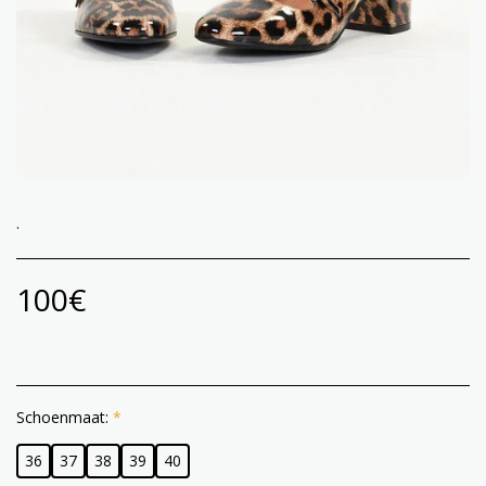
.
100
€
Schoenmaat:
*
36
37
38
39
40