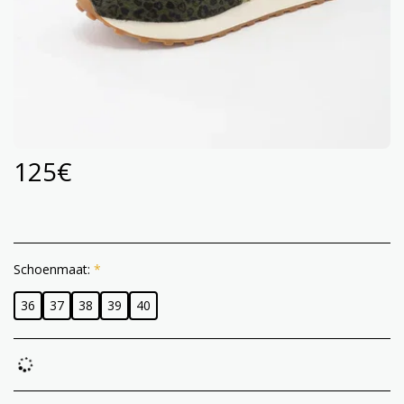
125
€
Schoenmaat:
*
36
37
38
39
40