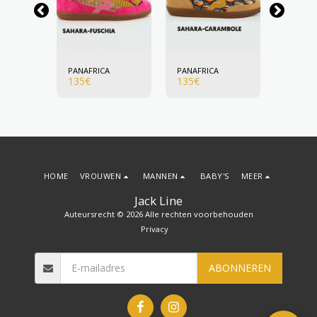
A
PANAFRICA
PANAFRICA
PANAFR
135
€
135
€
135
€
HOME
VROUWEN
MANNEN
BABY'S
MEER
Jack Line
Auteursrecht © 2026 Alle rechten voorbehouden
Privacy
ABONNEREN