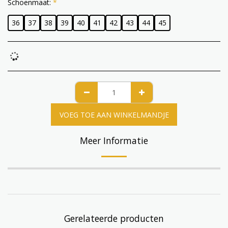
Schoenmaat:
*
36
37
38
39
40
41
42
43
44
45
VOEG TOE AAN WINKELMANDJE
Meer Informatie
Gerelateerde producten