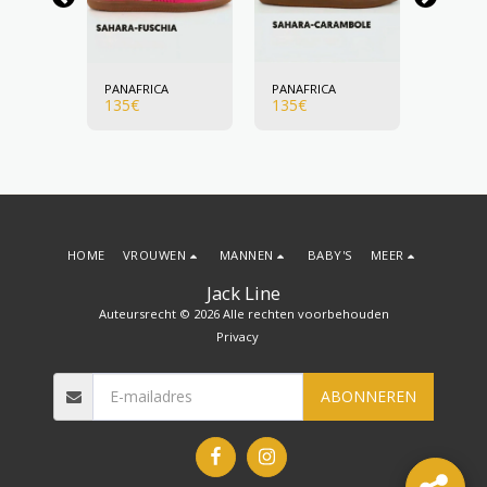
A
PANAFRICA
PANAFRICA
PANAFR
135
€
135
€
135
€
HOME
VROUWEN
MANNEN
BABY'S
MEER
Jack Line
Auteursrecht © 2026 Alle rechten voorbehouden
Privacy
ABONNEREN