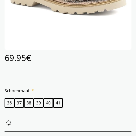
69.95
€
Schoenmaat:
*
36
37
38
39
40
41