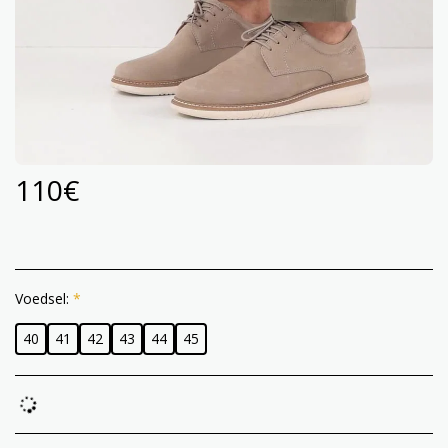
110
€
Voedsel:
*
40
41
42
43
44
45