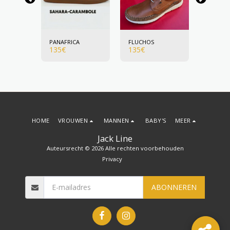
PANAFRICA
FLUCHOS
FLUCHO
135
€
135
€
135
€
HOME
VROUWEN
MANNEN
BABY'S
MEER
Jack Line
Auteursrecht © 2026 Alle rechten voorbehouden
Privacy
ABONNEREN