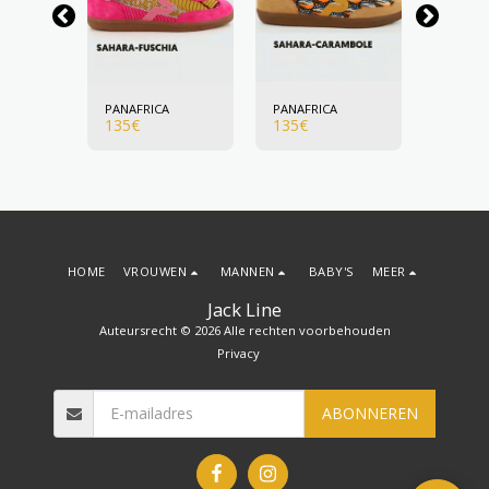
A
PANAFRICA
PANAFRICA
PANAFR
135
€
135
€
135
€
HOME
VROUWEN
MANNEN
BABY'S
MEER
Jack Line
Auteursrecht © 2026 Alle rechten voorbehouden
Privacy
ABONNEREN