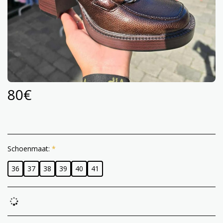
80
€
Schoenmaat:
*
36
37
38
39
40
41