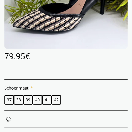
79.95
€
Schoenmaat:
*
37
38
39
40
41
42