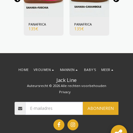
A
PANAFRICA
PANAFRICA
PANAFR
135
€
135
€
135
€
HOME
VROUWEN
MANNEN
BABY'S
MEER
Jack Line
Auteursrecht © 2026 Alle rechten voorbehouden
Privacy
ABONNEREN