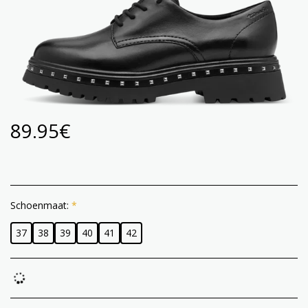
89.95
€
Schoenmaat:
*
37
38
39
40
41
42