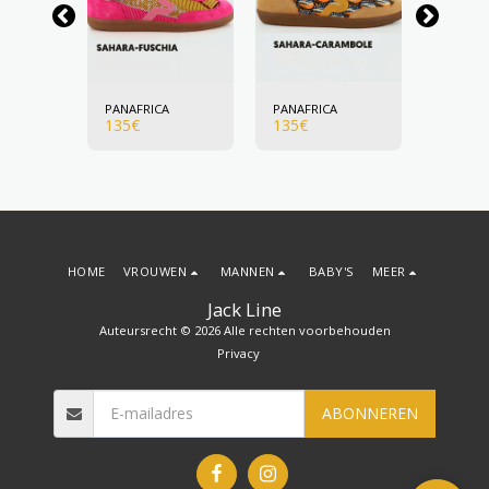
A
PANAFRICA
PANAFRICA
PANAFR
135
€
135
€
135
€
HOME
VROUWEN
MANNEN
BABY'S
MEER
Jack Line
Auteursrecht © 2026 Alle rechten voorbehouden
Privacy
ABONNEREN