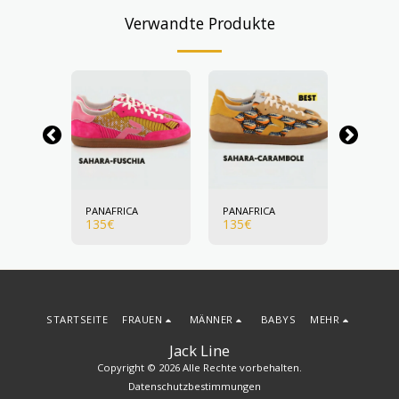
Verwandte Produkte
A
PANAFRICA
PANAFRICA
PANAFR
135
€
135
€
135
€
STARTSEITE
FRAUEN
MÄNNER
BABYS
MEHR
Jack Line
Copyright © 2026 Alle Rechte vorbehalten.
Datenschutzbestimmungen