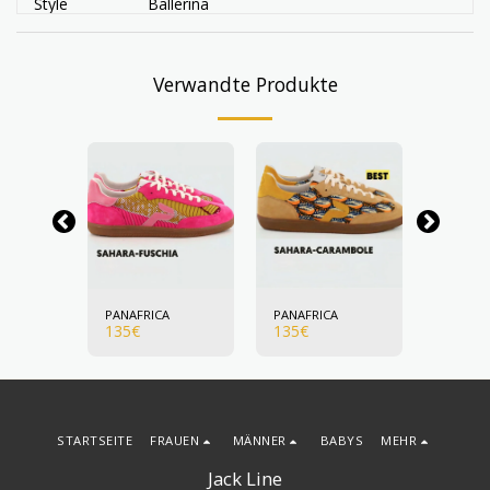
Style
Ballerina
Verwandte Produkte
A
PANAFRICA
PANAFRICA
PANAFR
135
€
135
€
135
€
STARTSEITE
FRAUEN
MÄNNER
BABYS
MEHR
Jack Line