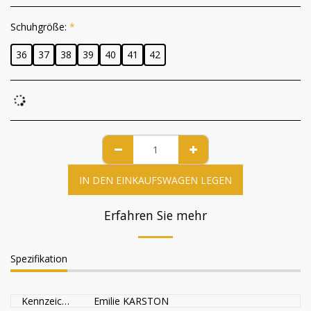
Schuhgröße:
*
36
37
38
39
40
41
42
IN DEN EINKAUFSWAGEN LEGEN
Erfahren Sie mehr
Spezifikation
Kennzeichen
Emilie KARSTON