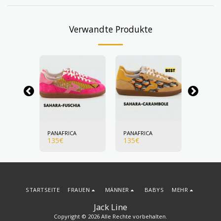
Verwandte Produkte
A
PANAFRICA
PANAFRICA
PANAFR
135
€
135
€
135
€
STARTSEITE
FRAUEN
MÄNNER
BABYS
MEHR
Jack Line
Copyright © 2026 Alle Rechte vorbehalten.