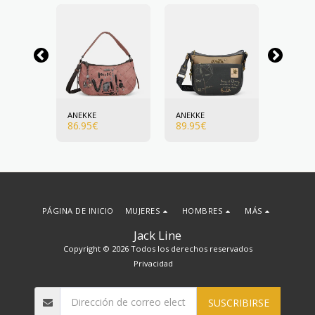
ANEKKE
ANEKKE
ANEKKE
86.95
€
89.95
€
103.95
PÁGINA DE INICIO
MUJERES
HOMBRES
MÁS
Jack Line
Copyright © 2026 Todos los derechos reservados
Privacidad
SUSCRIBIRSE