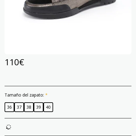
110
€
Tamaño del zapato:
*
36
37
38
39
40