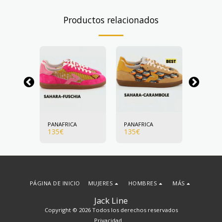
Productos relacionados
A
PANAFRICA
PANAFRICA
PANAFR
135
€
135
€
135
€
PÁGINA DE INICIO
MUJERES
HOMBRES
MÁS
Jack Line
Copyright © 2026 Todos los derechos reservados
Privacidad