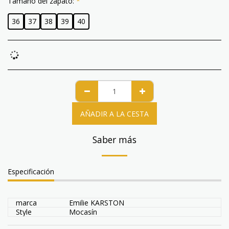
Tamaño del zapato:
*
36
37
38
39
40
AÑADIR A LA CESTA
Saber más
Especificación
marca
Emilie KARSTON
Style
Mocasín