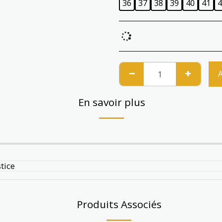
36
37
38
39
40
41
4
En savoir plus
tice
Produits Associés