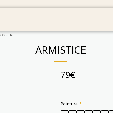
BÉBÉS
SACS
CARTES CADEAU
PRODUIT EN
ARMISTICE
ARMISTICE
79
€
Pointure:
*