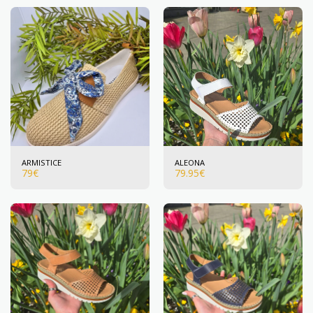
ARMISTICE
ALEONA
79
€
79.95
€