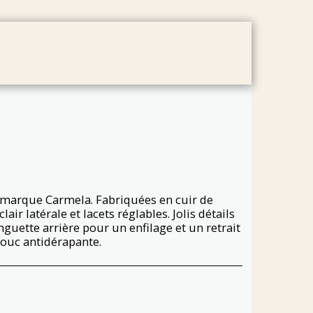
TRETIEN
À PROPOS
CONTACT
CONDITIONS
marque Carmela. Fabriquées en cuir de
air latérale et lacets réglables. Jolis détails
anguette arrière pour un enfilage et un retrait
houc antidérapante.