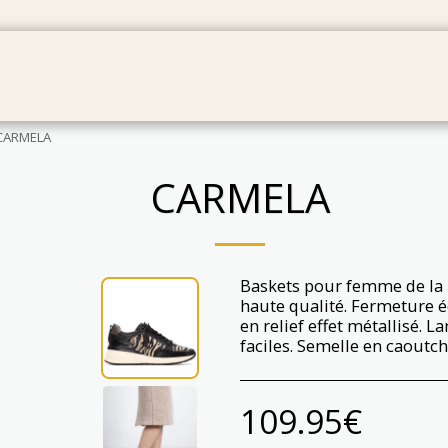
BÉBÉS
SACS
CARTES CADEAU
PRODUIT EN
CARMELA
CARMELA
Baskets pour femme de la 
haute qualité. Fermeture écl
en relief effet métallisé. L
faciles. Semelle en caoutc
109.95
€