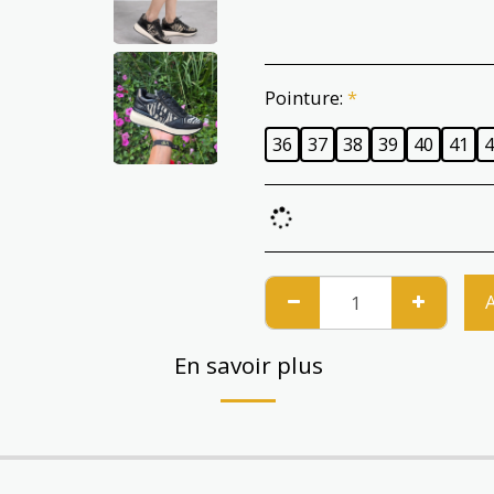
Pointure:
*
36
37
38
39
40
41
4
En savoir plus