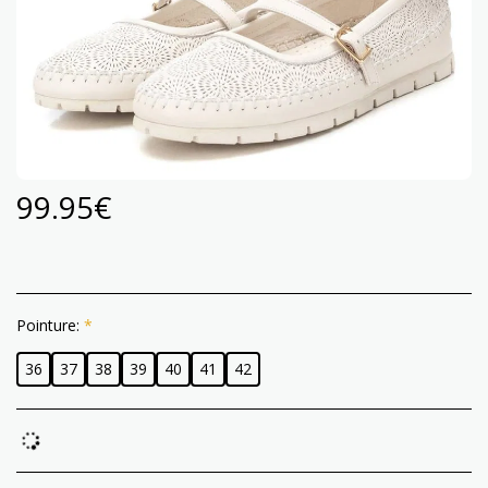
99.95
€
Pointure:
*
36
37
38
39
40
41
42