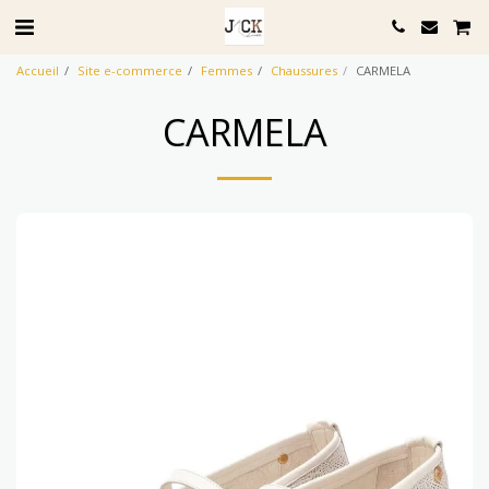
Accueil
Site e-commerce
Femmes
Chaussures
CARMELA
CARMELA