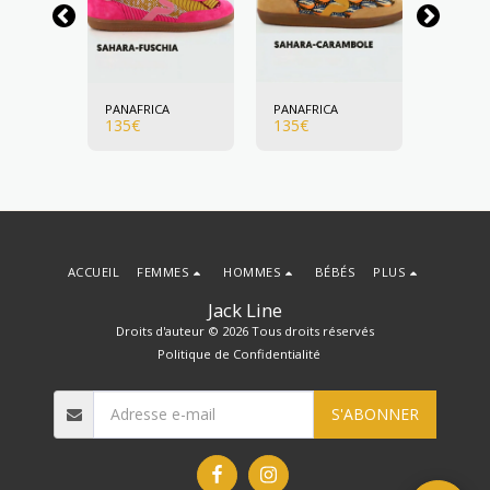
A
PANAFRICA
PANAFRICA
PANAFR
135
€
135
€
135
€
ACCUEIL
FEMMES
HOMMES
BÉBÉS
PLUS
Jack Line
Droits d'auteur © 2026 Tous droits réservés
Politique de Confidentialité
S'ABONNER