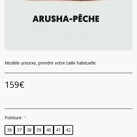
Modèle unisexe, prendre votre taille habituelle
159
€
Pointure:
*
36
37
38
39
40
41
42