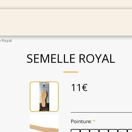
BÉBÉS
SACS
CARTES CADEAU
PRODUIT EN
e Royal
SEMELLE ROYAL
11
€
Pointure:
*