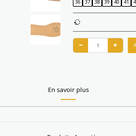
36
37
38
39
40
41
4
En savoir plus