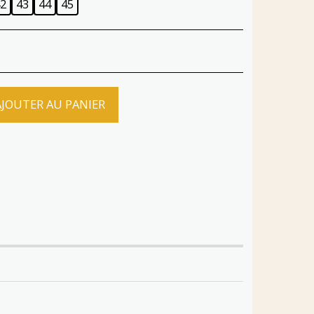
2
43
44
45
AJOUTER AU PANIER