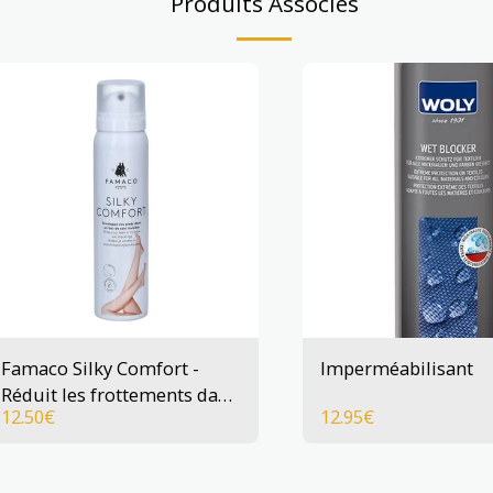
Produits Associés
Famaco Silky Comfort -
Imperméabilisant
Réduit les frottements dans
12.50
€
12.95
€
la chaussure - 100 ml