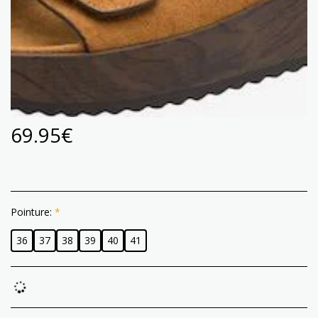
69.95
€
Pointure:
*
36
37
38
39
40
41