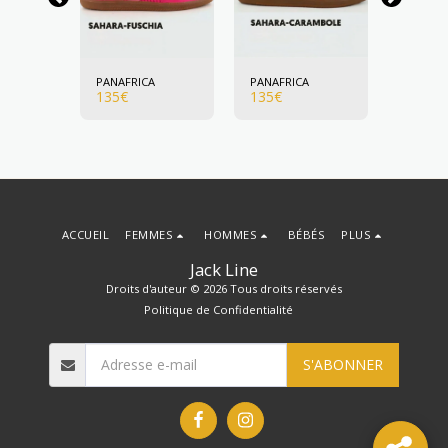
A
PANAFRICA
PANAFRICA
PANAFR
135
€
135
€
135
€
ACCUEIL
FEMMES
HOMMES
BÉBÉS
PLUS
Jack Line
Droits d'auteur © 2026 Tous droits réservés
Politique de Confidentialité
S'ABONNER