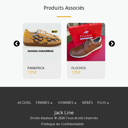
Produits Associés
PANAFRICA
FLUCHOS
FLUCHO
135
€
135
€
135
€
ACCUEIL
FEMMES
HOMMES
BÉBÉS
PLUS
Jack Line
Droits d'auteur © 2026 Tous droits réservés
Politique de Confidentialité