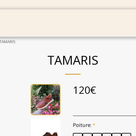
BÉBÉS
SACS
CARTES CADEAU
PRODUIT EN
TAMARIS
TAMARIS
120
€
Poiture:
*