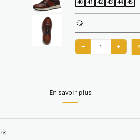
40
41
42
43
44
45
En savoir plus
ris