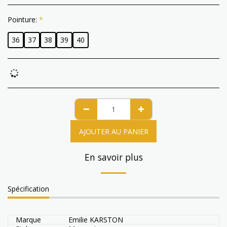
Pointure:
*
36
37
38
39
40
AJOUTER AU PANIER
En savoir plus
Spécification
Marque
Emilie KARSTON