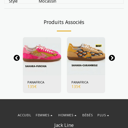
Style
Mocassin
Produits Associés
A
PANAFRICA
PANAFRICA
PANAFR
135
€
135
€
135
€
ACCUEIL
FEMMES
HOMMES
BÉBÉS
PLUS
Jack Line