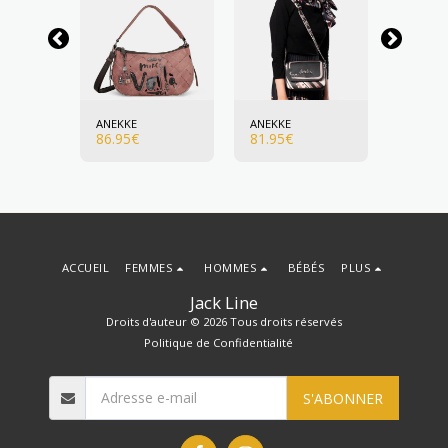
ANEKKE
ANEKKE
ANEKKE
86.95
€
81.95
€
89.95
€
ACCUEIL
FEMMES
HOMMES
BÉBÉS
PLUS
Jack Line
Droits d'auteur © 2026 Tous droits réservés
Politique de Confidentialité
S'ABONNER